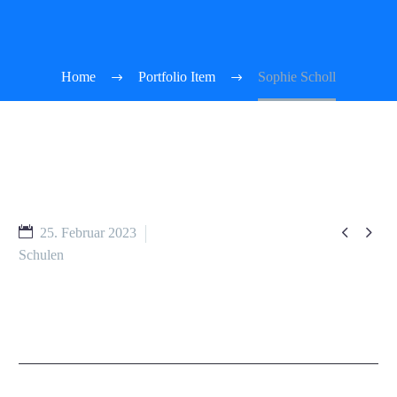
Home
Portfolio Item
Sophie Scholl


25. Februar 2023
Schulen