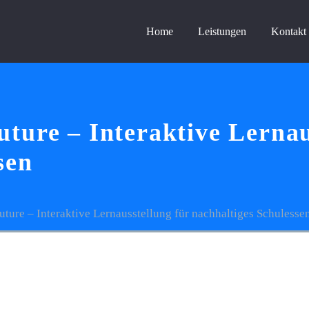
Home
Leistungen
Kontakt
ture – Interaktive Lernau
sen
ture – Interaktive Lernausstellung für nachhaltiges Schulesse