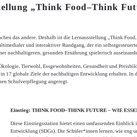
tellung „Think Food–Think Futu
machen das andere. Deshalb ist die Lernausstellung „Think Food
timedialer und interaktiver Rundgang, der ein selbstgesteuert
einer nachhaltigeren, gesunden Ernährung spielerisch auseinand
kologie, Tierwohl, Essgewohnheiten, Gesundheit und Preisbildu
 in 17 globale Ziele der nachhaltigen Entwicklung erhalten. In 
genen Schulverpflegung angeregt.
Einstieg: THINK FOOD–THINK FUTURE – WIE ES
Diese Einstiegsstation bietet einen umfassenden Einblick 
Entwicklung (SDGs). Die Schüler*innen lernen, wie eng un