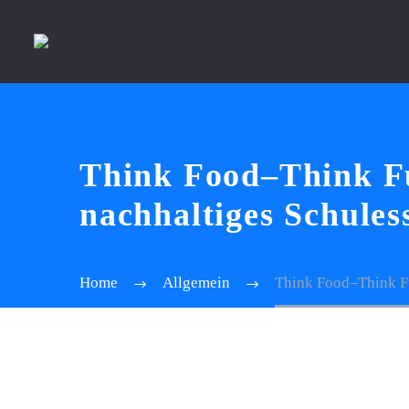
Think Food–Think Fu
nachhaltiges Schules
Home
Allgemein
Think Food–Think Fu